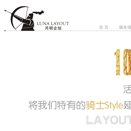
首 页
服务