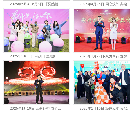
2025年5月31-6月8日-【买醋就选水塔0添加】-2025年水塔绿色零添加新品推广活动-北京站-北京物美超市...
2025年4月25日-同心筑阵 共绘乾景-乾景防务2025年度团队凝聚力拓展活动
2025年3月11日-花开十里恰如你 延长石油产品经销公司“三八”国际劳动妇女节主题活动...
2025年1月22日-聚力同行 逐梦巳方-陕西蔚蓝节能环境科技集团2024年度表彰会-凯瑞A
2025年1月10日-泰然处变-农心科技2025年度盛典-西安斯瑞特国际酒店...
2025年1月10日-极速应变 泰然破局-农心科技健康生活季-F1 团建风云-西安斯