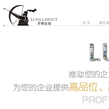
首 页
服务