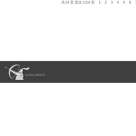
共14 页 页次:1/14 页
1
2
3
4
5
6